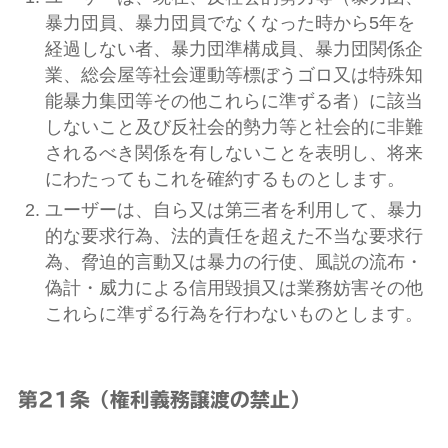
暴力団員、暴力団員でなくなった時から5年を
経過しない者、暴力団準構成員、暴力団関係企
業、総会屋等社会運動等標ぼうゴロ又は特殊知
能暴力集団等その他これらに準ずる者）に該当
しないこと及び反社会的勢力等と社会的に非難
されるべき関係を有しないことを表明し、将来
にわたってもこれを確約するものとします。
ユーザーは、自ら又は第三者を利用して、暴力
的な要求行為、法的責任を超えた不当な要求行
為、脅迫的言動又は暴力の行使、風説の流布・
偽計・威力による信用毀損又は業務妨害その他
これらに準ずる行為を行わないものとします。
第21条（権利義務譲渡の禁止）