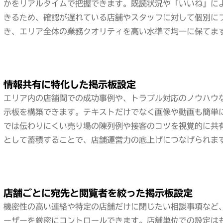
かをリアルタイムで把握できます。既読状況や「いいね」に
きるため、確認が遅れている店舗やスタッフに対して個別に
き、エリア全体の業務クオリティを高い水準で均一に保てま
情報共有に特化した掲示板設定
エリア内の店舗間での成功事例や、トラブル対応のノウハウ
示板を構築できます。テキストだけでなく画像や動画も簡単
では伝わりにくい売り場の陳列例や接客のコツを視覚的に共
として蓄積することで、店舗運営力の底上げにつなげられま
店舗ごとに宛先と閲覧者を絞った掲示板設定
機密性の高い連絡や特定の店舗だけに閉じたい相談事項など
ーザーを厳密にコントロールできます。店舗単位での設定は