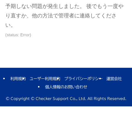
表
表
表
予期しない問題が発生しました。 後でもう一度や
示
示
示
り直すか、他の方法で管理者に連絡してくださ
さ
さ
さ
い。
れ
れ
れ
て
て
て
(status: Error)
い
い
い
る
る
る
画
画
画
面
面
面
で
で
で
利用規約
ユーザー利用規約
プライバシーポリシー
運営会社
す。
す。
す。
個人情報のお問い合わせ
©
Copyright © Checker Support Co., Ltd. All Rights Reserved.